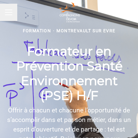
MENU CARRIÈRE
FORMATION
·
MONTREVAULT SUR EVRE
Formateur en
Prévention Santé
Environnement
(PSE) H/F
Offrir à chacun et chacune l’opportunité de
s’accomplir dans et par son métier, dans un
esprit d’ouverture et de partage : tel est