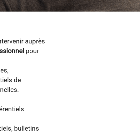
ntervenir auprès
essionnel
pour
es,
tiels de
nelles.
érentiels
els, bulletins