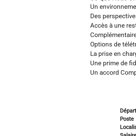
Un environnement
Des perspectives
Accès à une rest
Complémentaire 
Options de télétr
La prise en cha
Une prime de fid
Un accord Comp
Dépar
Poste
Locali
Salair