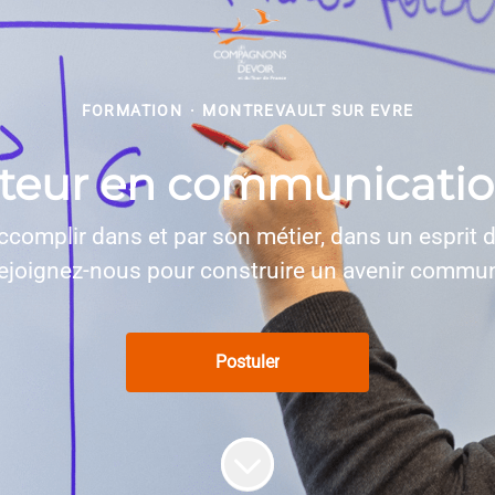
FORMATION
·
MONTREVAULT SUR EVRE
teur en communication
ccomplir dans et par son métier, dans un esprit d’o
ejoignez-nous pour construire un avenir commun
Postuler